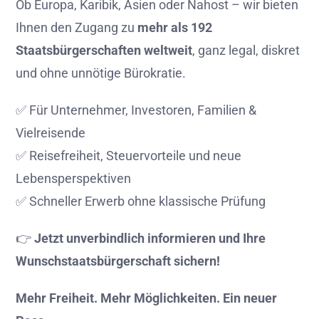
Ob
Europa,
Karibik,
Asien
oder
Nahost –
wir
bieten
Ihnen
den
Zugang
zu
mehr
als 1
92
Staatsbürgerschaften
weltweit
,
ganz
legal,
diskret
und
ohne
unnötige
Bürokratie.
✅
Für
Unternehmer,
Investoren,
Familien &
Vielreisende
✅
Reisefreiheit,
Steuervorteile
und
neue
Lebensperspektiven
✅
Schneller
Erwerb
ohne
klassische
Prüfung
👉
Jetzt
unverbindlich
informieren
und
Ihre
Wunschstaatsbürgerschaft
sichern!
Mehr
Freiheit.
Mehr
Möglichkeiten.
Ein
neuer