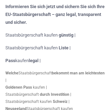
Informieren
Sie
sich
jetzt
und
sichern
Sie
sich
Ihre
EU-
Staatsbürgerschaft –
ganz
legal,
transparent
und
sicher.
Staatsbürgerschaft kaufen
günstig |
Staatsbürgerschaft kaufen
Liste |
Pass
kaufen
legal |
Welche
Staatsbürgerschaft
bekommt man am leichtesten
|
Goldenen Pass
kaufen
|
Staatsbürgerschaft
durch Investition |
Staatsbürgerschaft kaufen
Schweiz |
Neuseeland
Staatsbürgerschaft kaufen