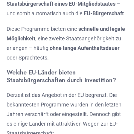
Staatsbürgerschaft
eines
EU-
Mitgliedstaates
–
und
somit
automatisch
auch
die
EU-
Bürgerschaft
.
Diese
Programme
bieten
eine
schnelle
und
legale
Möglichkeit
,
eine
zweite
Staatsangehörigkeit
zu
erlangen –
häufig
ohne
lange
Aufenthaltsdauer
oder
Sprachtests.
Welche
EU-
Länder
bieten
Staatsbürgerschaften
durch
Investition?
Derzeit
ist
das
Angebot
in
der
EU
begrenzt.
Die
bekanntesten
Programme
wurden
in
den
letzten
Jahren
verschärft
oder
eingestellt.
Dennoch
gibt
es
einige
Länder
mit
attraktiven
Wegen
zur
EU-
Staatsbürgerschaft: