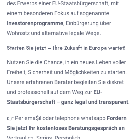
des
Erwerbs
einer
EU-
Staatsbürgerschaft,
mit
einem
besonderen
Fokus
auf
sogenannte
Investorenprogramme
,
Einbürgerung
über
Wohnsitz
und
alternative
legale
Wege.
Starten
Sie
jetzt –
Ihre
Zukunft
in
Europa
wartet!
Nutzen
Sie
die
Chance,
in
ein
neues
Leben
voller
Freiheit,
Sicherheit
und
Möglichkeiten
zu
starten.
Unsere
erfahrenen
Berater
begleiten
Sie
diskret
und
professionell
auf
dem
Weg
zur
EU-
Staatsbürgerschaft –
ganz
legal
und
transparent
.
👉 Per ema$il oder telephone whatsapp
Fordern
Sie
jetzt
Ihr
kostenloses
Beratungsgespräch
an
Vertraulich.
Seriös.
Persönlich.