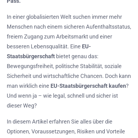
Pass.
In
einer
globalisierten
Welt
suchen
immer
mehr
Menschen
nach
einem
sicheren
Aufenthaltsstatus,
freiem
Zugang
zum
Arbeitsmarkt
und
einer
besseren
Lebensqualität.
Eine
EU-
Staatsbürgerschaft
bietet
genau
das:
Bewegungsfreiheit,
politische
Stabilität,
soziale
Sicherheit
und
wirtschaftliche
Chancen.
Doch
kann
man
wirklich
eine
EU-
Staatsbürgerschaft
kaufen
?
Und
wenn
ja –
wie
legal,
schnell
und
sicher
ist
dieser
Weg?
In
diesem
Artikel
erfahren
Sie
alles
über
die
Optionen,
Voraussetzungen,
Risiken
und
Vorteile