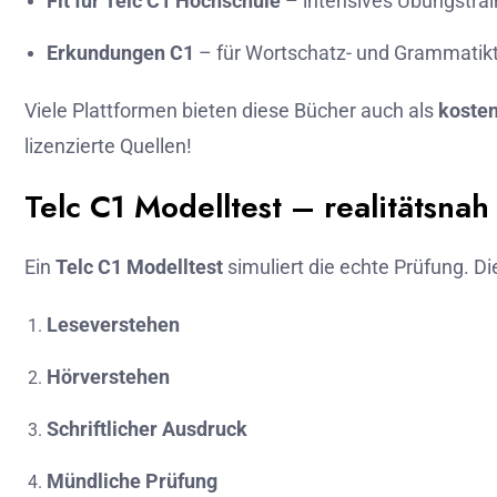
Fit für Telc C1 Hochschule
– intensives Übungstrai
Erkundungen C1
– für Wortschatz- und Grammatikt
Viele Plattformen bieten diese Bücher auch als
kosten
lizenzierte Quellen!
Telc C1 Modelltest – realitätsna
Ein
Telc C1 Modelltest
simuliert die echte Prüfung. Di
Leseverstehen
Hörverstehen
Schriftlicher Ausdruck
Mündliche Prüfung