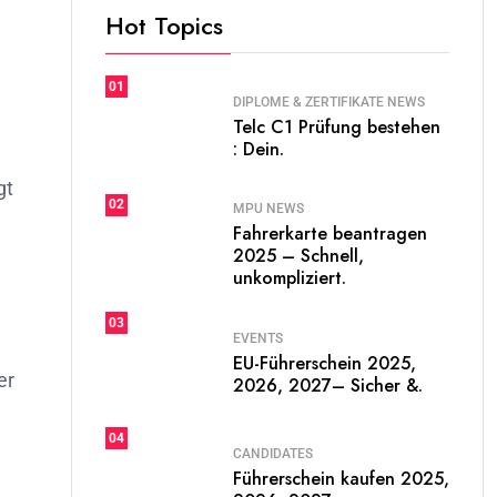
Hot Topics
01
DIPLOME & ZERTIFIKATE NEWS
Telc C1 Prüfung bestehen
: Dein.
gt
02
MPU NEWS
Fahrerkarte beantragen
2025 – Schnell,
unkompliziert.
03
EVENTS
EU-Führerschein 2025,
er
2026, 2027– Sicher &.
04
CANDIDATES
Führerschein kaufen 2025,