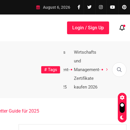
-Zertifikate kaufen
August 6, 2026
Login / Sign Up
ausweis Oh
schaftsinformatik
10 htigsten
# Tags
Zertifikaten
2026
Vorauszahl
Führerschein kaufen 2025, 2026,...
MPU umgehen & Führersch
fikat online
Reisepässen
beantragen
tter Guide für 2025