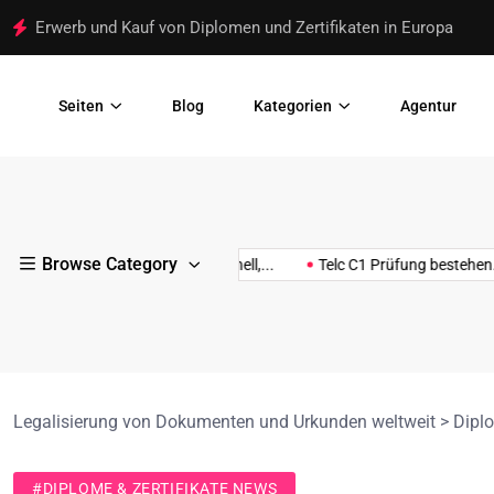
Erwerb und Kauf von Diplomen und Zertifikaten in Europa
Seiten
Blog
Kategorien
Agentur
Wirtschafts
Wirtsch
Telc C1
usa
und
und
Vorbereitungspaket
Browse Category
Staatsbürgerschaft
Management-
Manage
schein online – Schnell,...
Telc C1 Prüfung bestehen...
Fahrer
mit Modelltests &
kaufen
Zertifikate
Zertifik
Hörübungen
kaufen
kaufen
Legalisierung von Dokumenten und Urkunden weltweit
>
Diplo
#DIPLOME & ZERTIFIKATE NEWS