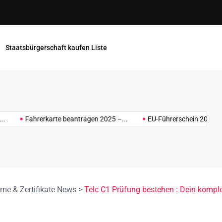
Wirtschafts und Management
Staatsbürgerschaft kaufen Liste
afts
Wirtschafts
und
Wirtschafts
Wirtschaftsinformatik
Wirt
ment-
Management-
Zertifikate
karte beantragen 2025 –...
EU-Führerschein 2025, 2026, 2027–...
Zertifikat 2025
Zerti
ate
Zertifikate
kaufen
 2025
kaufen 2026
me & Zertifikate News
>
Telc C1 Prüfung bestehen : Dein komple