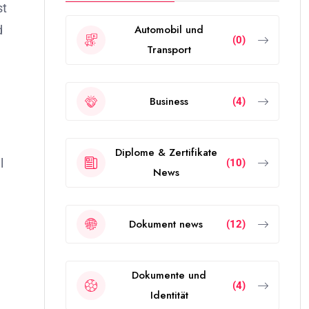
st
Automobil und
d
(0)
Transport
Business
(4)
Diplome & Zertifikate
l
(10)
News
Dokument news
(12)
Dokumente und
(4)
Identität