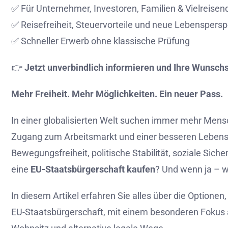
✅
Für
Unternehmer,
Investoren,
Familien &
Vielreisen
✅
Reisefreiheit,
Steuervorteile
und
neue
Lebenspersp
✅
Schneller
Erwerb
ohne
klassische
Prüfung
👉
Jetzt
unverbindlich
informieren
und
Ihre
Wunschs
Mehr
Freiheit.
Mehr
Möglichkeiten.
Ein
neuer
Pass.
In
einer
globalisierten
Welt
suchen
immer
mehr
Mens
Zugang
zum
Arbeitsmarkt
und
einer
besseren
Lebens
Bewegungsfreiheit,
politische
Stabilität,
soziale
Siche
eine
EU-
Staatsbürgerschaft
kaufen
?
Und
wenn
ja –
w
In
diesem
Artikel
erfahren
Sie
alles
über
die
Optionen
EU-
Staatsbürgerschaft,
mit
einem
besonderen
Fokus