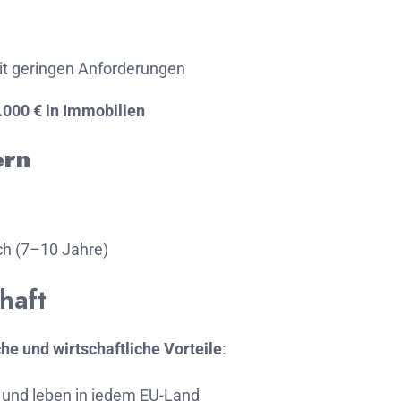
it
geringen
Anforderungen
.000 €
in
Immobilien
ern
h (
7–
10
Jahre)
haft
che
und
wirtschaftliche
Vorteile
:
n
und
leben
in
jedem
EU-
Land