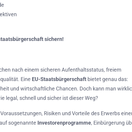
de
ektiven
taatsbürgerschaft
sichern!
chen
nach
einem
sicheren
Aufenthaltsstatus,
freiem
qualität.
Eine
EU-
Staatsbürgerschaft
bietet
genau
das:
rheit
und
wirtschaftliche
Chancen.
Doch
kann
man
wirkli
ie
legal,
schnell
und
sicher
ist
dieser
Weg?
,
Voraussetzungen,
Risiken
und
Vorteile
des
Erwerbs
eine
auf
sogenannte
Investorenprogramme
,
Einbürgerung
üb