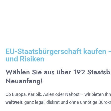
EU-Staatsbürgerschaft kaufen – 
und Risiken
Wählen
Sie
aus
über 1
92
Staats
Neuanfang!
Ob
Europa,
Karibik,
Asien
oder
Nahost –
wir
bieten
Ih
weltweit
,
ganz
legal,
diskret
und
ohne
unnötige
Bürokr