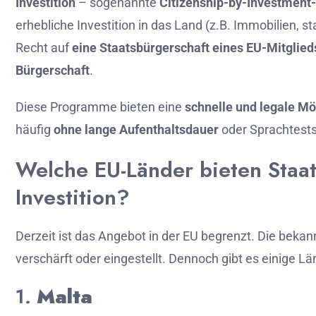
Investition
–
sogenannte
Citizenship-
by-
Investment-
erhebliche
Investition
in
das
Land (
z.
B.
Immobilien,
st
Recht
auf
eine
Staatsbürgerschaft
eines
EU-
Mitglied
Bürgerschaft
.
Diese
Programme
bieten
eine
schnelle
und
legale
Mö
häufig
ohne
lange
Aufenthaltsdauer
oder
Sprachtests
Welche
EU-
Länder
bieten
Staa
Investition?
Derzeit
ist
das
Angebot
in
der
EU
begrenzt.
Die
bekan
verschärft
oder
eingestellt.
Dennoch
gibt
es
einige
Lä
1.
Malta