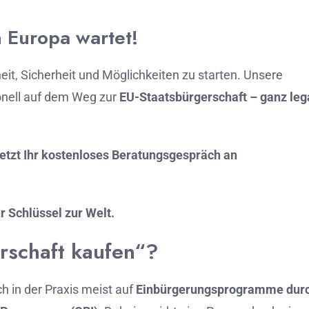
n
Europa
wartet!
eit,
Sicherheit
und
Möglichkeiten
zu
starten.
Unsere
onell
auf
dem
Weg
zur
EU-
Staatsbürgerschaft –
ganz
leg
jetzt
Ihr
kostenloses
Beratungsgespräch
an
hr
Schlüssel
zur
Welt.
rschaft
kaufen“?
ch
in
der
Praxis
meist
auf
Einbürgerungsprogramme
dur