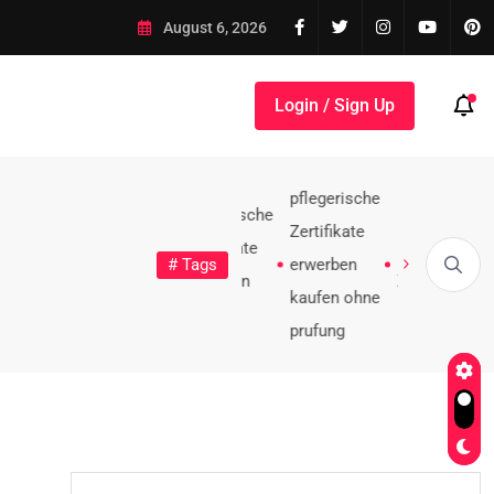
-Zertifikate kaufen
August 6, 2026
Login / Sign Up
ausweis Oh
schaftsinformatik
10 htigsten
# Tags
Zertifikaten
2026
Vorauszahl
Führerschein kaufen 2025, 2026,...
MPU umgehen & Führersc
fikat online
Reisepässen
beantragen