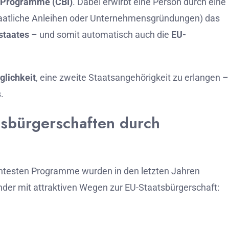
Programme (
CBI)
.
Dabei
erwirbt
eine
Person
durch
eine
aatliche
Anleihen
oder
Unternehmensgründungen)
das
staates
–
und
somit
automatisch
auch
die
EU-
glichkeit
,
eine
zweite
Staatsangehörigkeit
zu
erlangen –
.
tsbürgerschaften
durch
ntesten
Programme
wurden
in
den
letzten
Jahren
nder
mit
attraktiven
Wegen
zur
EU-
Staatsbürgerschaft: