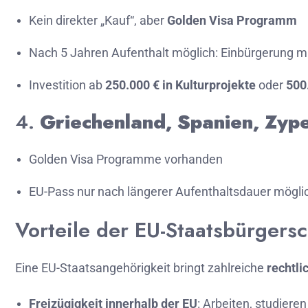
Kein
direkter „
Kauf“,
aber
Golden
Visa
Programm
Nach
5
Jahren
Aufenthalt
möglich:
Einbürgerung
m
Investition
ab
250.000 €
in
Kulturprojekte
oder
500
4.
Griechenland,
Spanien,
Zyp
Golden
Visa
Programme
vorhanden
EU-
Pass
nur
nach
längerer
Aufenthaltsdauer
möglic
Vorteile
der
EU-
Staatsbürgersc
Eine
EU-
Staatsangehörigkeit
bringt
zahlreiche
rechtli
Freizügigkeit
innerhalb
der
EU
:
Arbeiten,
studiere