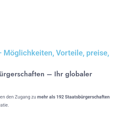
Möglichkeiten, Vorteile, preise,
bürgerschaften –
Ihr
globaler
nen
den
Zugang
zu
mehr
als 1
92
Staatsbürgerschaften
atie.