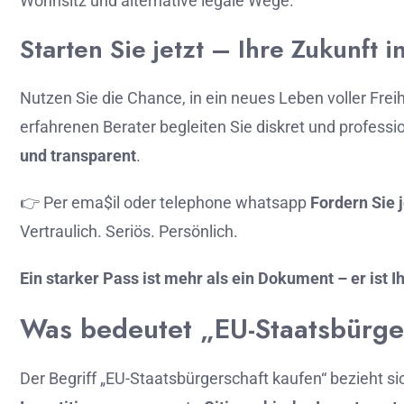
Wohnsitz
und
alternative
legale
Wege.
Starten
Sie
jetzt –
Ihre
Zukunft
i
Nutzen
Sie
die
Chance,
in
ein
neues
Leben
voller
Freih
erfahrenen
Berater
begleiten
Sie
diskret
und
professi
und
transparent
.
👉 Per ema$il oder telephone whatsapp
Fordern
Sie
Vertraulich.
Seriös.
Persönlich.
Ein
starker
Pass
ist
mehr
als
ein
Dokument –
er
ist
I
Was
bedeutet „
EU-
Staatsbürge
Der
Begriff „
EU-
Staatsbürgerschaft
kaufen“
bezieht
si